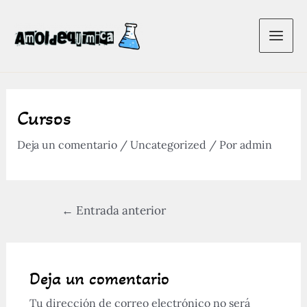
Ir
al
Main
contenido
Men
Cursos
Deja un comentario
/
Uncategorized
/ Por
admin
Navegación
←
Entrada anterior
de
entradas
Deja un comentario
Tu dirección de correo electrónico no será